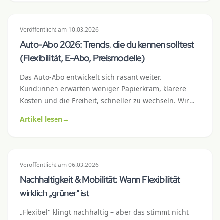
Konfiguration für welchen Pendler-Typ passt – mit
konkreten Modellbeispielen, Rechnungen und einer
Checkliste vor Vertragsabschluss.
Veröffentlicht
am
10.03.2026
Auto-Abo 2026: Trends, die du kennen solltest
(Flexibilität, E-Abo, Preismodelle)
Das Auto-Abo entwickelt sich rasant weiter.
Kund:innen erwarten weniger Papierkram, klarere
Kosten und die Freiheit, schneller zu wechseln. Wir
zeigen dir die sechs wichtigsten Trends, die das Auto-
Artikel lesen
→
Abo 2026 in der Schweiz prägen – und was sie für
dich als Kund:in bedeuten.
Veröffentlicht
am
06.03.2026
Nachhaltigkeit & Mobilität: Wann Flexibilität
wirklich „grüner" ist
„Flexibel" klingt nachhaltig – aber das stimmt nicht