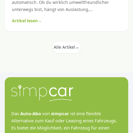
automatisch. Ob du wirklich umweltfreundlicher
unterwegs bist, hängt von Auslastung,
Fahrzeuggrösse und deinem Fahrprofil ab. Hier
Artikel lesen
→
kommt ein ehrlicher Mythencheck mit konkreten
Hebeln für grünere Mobilität.
Alle Artikel
→
Das
Auto-Abo
von
simpcar
ist eine flexible
Alternative zum Kauf oder Leasing eines Fahrzeugs.
Es bietet die Möglichkeit, ein Fahrzeug für einen