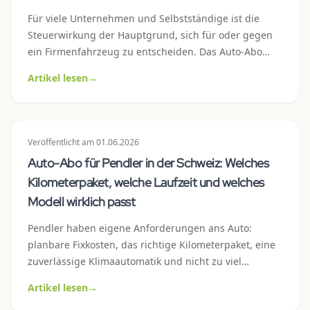
Für viele Unternehmen und Selbstständige ist die
Steuerwirkung der Hauptgrund, sich für oder gegen
ein Firmenfahrzeug zu entscheiden. Das Auto-Abo
verhält sich steuerlich anders als Leasing oder Kauf –
Artikel lesen
→
meist einfacher, manchmal vorteilhafter. Dieser Artikel
klärt Abschreibung, Vorsteuerabzug, Lohnausweis
und Buchungsmechanik mit konkreten Schweizer
Zahlen.
Veröffentlicht
am
01.06.2026
Auto-Abo für Pendler in der Schweiz: Welches
Kilometerpaket, welche Laufzeit und welches
Modell wirklich passt
Pendler haben eigene Anforderungen ans Auto:
planbare Fixkosten, das richtige Kilometerpaket, eine
zuverlässige Klimaautomatik und nicht zu viel
Premium-Luxus, der den Verbrauch in die Höhe treibt.
Artikel lesen
→
Dieser Praxisguide zeigt, welche Auto-Abo-